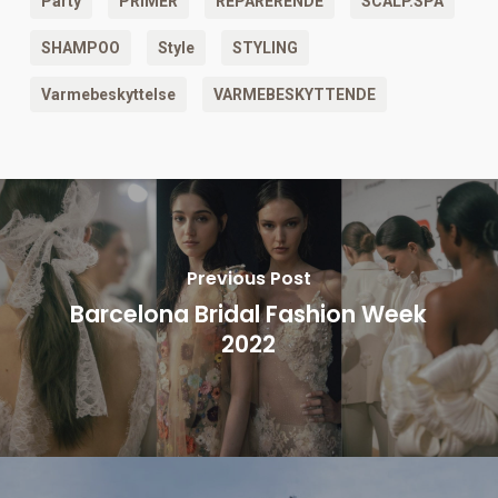
Party
PRIMER
REPARERENDE
SCALP.SPA
SHAMPOO
Style
STYLING
Varmebeskyttelse
VARMEBESKYTTENDE
Previous Post
Barcelona Bridal Fashion Week
2022