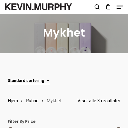
Men
Skip
to
search
Close
main
Menu
Mykhet
content
Standard sortering
Hjem
Rutine
Mykhet
Viser alle 3 resultater
Filter By Price