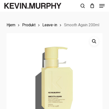
Men
Skip
to
search
Close
main
Menu
Hjem
Produkt
Leave-in
Smooth Again 200ml
content