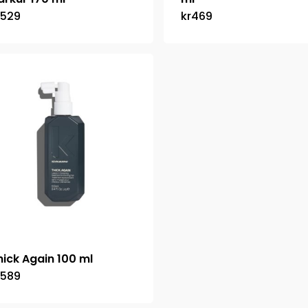
529
kr
469
hick Again 100 ml
589