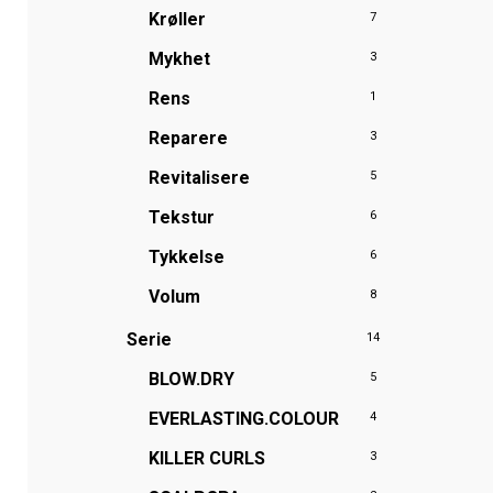
Krøller
7
Mykhet
3
Rens
1
Reparere
3
Revitalisere
5
Tekstur
6
Tykkelse
6
Volum
8
Serie
14
BLOW.DRY
5
EVERLASTING.COLOUR
4
KILLER CURLS
3