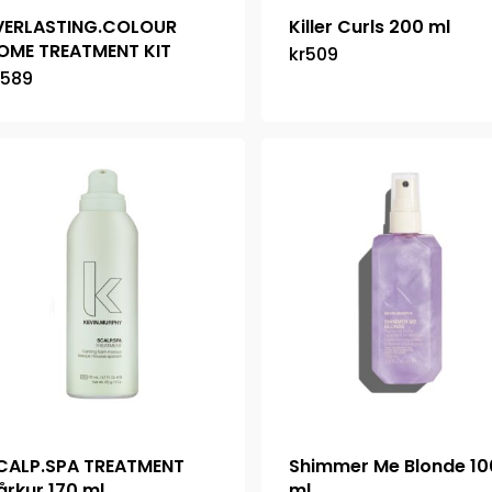
VERLASTING.COLOUR
Killer Curls 200 ml
OME TREATMENT KIT
kr
509
589
CALP.SPA TREATMENT
Shimmer Me Blonde 10
årkur 170 ml
ml