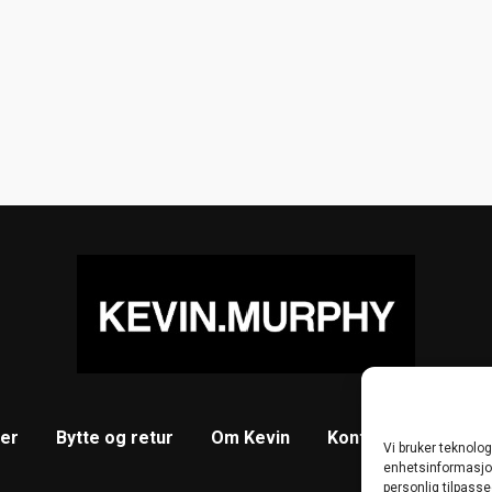
ser
Bytte og retur
Om Kevin
Kontakt
Cookie-
Vi bruker teknolog
enhetsinformasjon.
personlig tilpasse