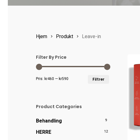
Hjem
Produkt
Leave-in
Filter By Price
Min.
Makspris
Pris:
kr460
—
kr590
Filtrer
pris
Product Categories
Behandling
9
HERRE
12