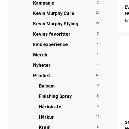
Kampanje
2
E
H
Kevin Murphy Care
30
kr
Kevin Murphy Styling
27
Kevins favoritter
3
kmx experience
4
Merch
1
Nyheter
4
Produkt
69
Balsam
8
Finishing Spray
3
Hårbørste
5
Hårkur
16
S
Krem
6
H