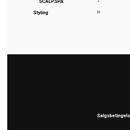
SCALP.SPA
2
Styling
26
Salgsbetingel