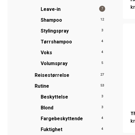
kr
Leave-in
7
Shampoo
12
Stylingspray
3
Tørrshampoo
4
Voks
4
Volumspray
5
Reisestørrelse
27
Rutine
53
Beskyttelse
3
Blond
3
T
Fargebeskyttende
4
kr
Fuktighet
4