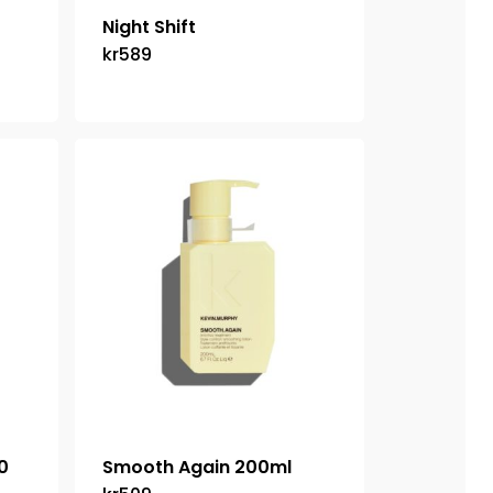
Night Shift
kr
589
0
Smooth Again 200ml