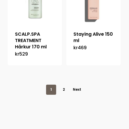
SCALP.SPA
Staying Alive 150
TREATMENT
ml
Hårkur 170 ml
kr
469
kr
529
1
2
Next