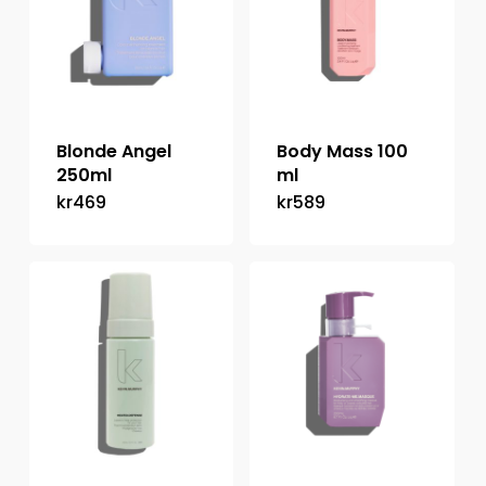
Blonde Angel
Body Mass 100
250ml
ml
kr
469
kr
589