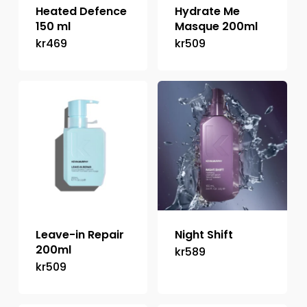
Heated Defence
Hydrate Me
150 ml
Masque 200ml
kr
469
kr
509
Leave-in Repair
Night Shift
200ml
kr
589
kr
509