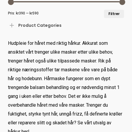
Min
Mak
Pris:
kr390
—
kr590
Filtrer
pris
Product Categories
Hudpleie for håret med riktig hårkur. Akkurat som
ansiktet vårt trenger ulike masker etter ulike behov,
trenger håret også ulike tilpassede masker. Rik på
riktige næringsstoffer tar maskene våre vare på både
hår og hodebunn. Hårmaske fungerer som en dypt
trengende balsam behandling og er nødvendig minst 1
gang i uken eller etter behov. Det er ikke mulig å
overbehandle håret med våre masker. Trenger du
fuktighet, styrke tynt hår, unngå frizz, få definerte krøller
eller reparere slitt og skadet hår? Se vårt utvalg av
hårkur her!