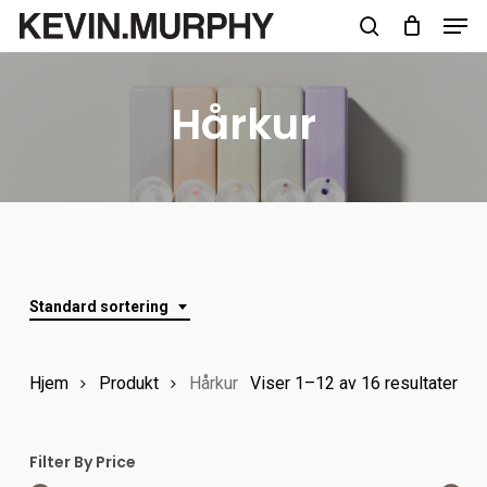
Men
Skip
to
search
Close
main
Menu
Hårkur
content
Standard sortering
Hjem
Produkt
Hårkur
Viser 1–12 av 16 resultater
Filter By Price