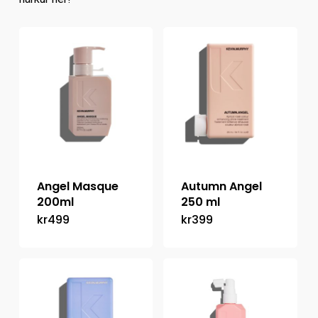
Angel Masque
Autumn Angel
200ml
250 ml
kr
499
kr
399