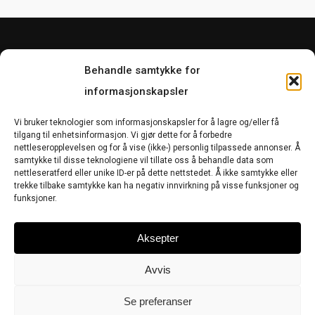
Behandle samtykke for
informasjonskapsler
Vi bruker teknologier som informasjonskapsler for å lagre og/eller få
tilgang til enhetsinformasjon. Vi gjør dette for å forbedre
nettleseropplevelsen og for å vise (ikke-) personlig tilpassede annonser. Å
samtykke til disse teknologiene vil tillate oss å behandle data som
nettleseratferd eller unike ID-er på dette nettstedet. Å ikke samtykke eller
Salgsbetingelser
Bytte og retur
trekke tilbake samtykke kan ha negativ innvirkning på visse funksjoner og
funksjoner.
Om Kevin
Kontakt
Cookie-erklæring (EU)
Aksepter
Avvis
twitter
facebook
google-
instagram
plus
Se preferanser