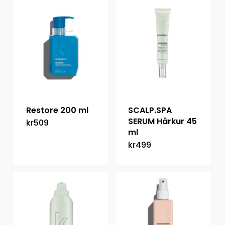
Restore 200 ml
SCALP.SPA
SERUM Hårkur 45
kr
509
ml
kr
499