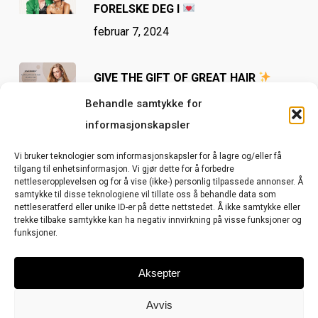
FORELSKE DEG I
februar 7, 2024
GIVE THE GIFT OF GREAT HAIR
oktober 31, 2023
Behandle samtykke for
informasjonskapsler
Vi bruker teknologier som informasjonskapsler for å lagre og/eller få
Stikkord
tilgang til enhetsinformasjon. Vi gjør dette for å forbedre
nettleseropplevelsen og for å vise (ikke-) personlig tilpassede annonser. Å
samtykke til disse teknologiene vil tillate oss å behandle data som
BALSAM
BLOW.DRY
Detox
Flass
nettleseratferd eller unike ID-er på dette nettstedet. Å ikke samtykke eller
trekke tilbake samtykke kan ha negativ innvirkning på visse funksjoner og
funksjoner.
FORHINDRE SKADE PÅ HÅRET
FRIZZKONTROLL
Herre
Hodebunn
HÅRSTYLING
Hårtap
Aksepter
Hårvekst
LANGVARIG RESULTAT
NÆRENDE
Avvis