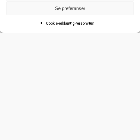
Party
PRIMER
REPARERENDE
SCALP.SPA
Se preferanser
SHAMPOO
Style
STYLING
Cookie-erklæring
Personvern
Varmebeskyttelse
VARMEBESKYTTENDE
Salgsbetingelser
Bytte og retur