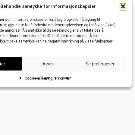
Behandle samtykke for informasjonskapsler
erklæring (EU)
ier som informasjonskapsler for å lagre og/eller få tilgang til
 Vi gjør dette for å forbedre nettleseropplevelsen og for å vise (ikke-)
de annonser. Å samtykke til disse teknologiene vil tillate oss å
nettleseratferd eller unike ID-er på dette nettstedet. Å ikke
ekke tilbake samtykke kan ha negativ innvirkning på visse funksjoner
ter
Avvis
Se preferanser
Cookie-erklæring
Personvern