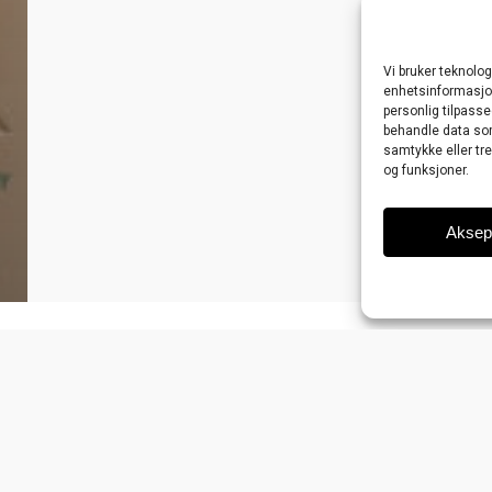
ser
Bytte og retur
Om Kevin
Kontakt
Cookie-
Vi bruker teknolog
enhetsinformasjon.
personlig tilpasse
twitter
facebook
google-
instagram
behandle data som 
plus
samtykke eller tr
og funksjoner.
© 2026 Kevin Murphy.
Aksep