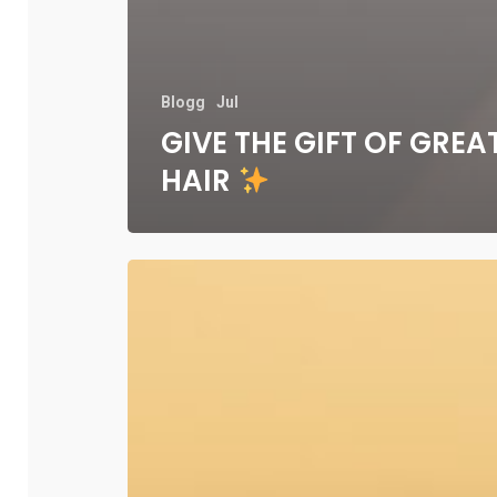
Blogg
Jul
GIVE THE GIFT OF GREA
HAIR
Styler
du
håret
ofte?
Da
er
BLOW.DRY