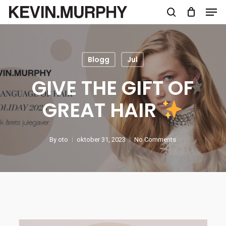
Skip
to
main
content
Blogg
Jul
GIVE THE GIFT OF
GREAT HAIR
By
oto
oktober 31, 2023
No Comments