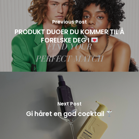
Previous Post
PRODUKT DUOER DU KOMMER TIL Å
FORELSKE DEG I
Next Post
Gi håret en god cocktail