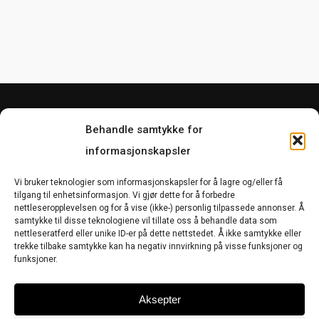
Behandle samtykke for
informasjonskapsler
Vi bruker teknologier som informasjonskapsler for å lagre og/eller få
tilgang til enhetsinformasjon. Vi gjør dette for å forbedre
nettleseropplevelsen og for å vise (ikke-) personlig tilpassede annonser. Å
samtykke til disse teknologiene vil tillate oss å behandle data som
nettleseratferd eller unike ID-er på dette nettstedet. Å ikke samtykke eller
trekke tilbake samtykke kan ha negativ innvirkning på visse funksjoner og
Salgsbetingelser
Bytte og retur
funksjoner.
Om Kevin
Kontakt
Aksepter
Cookie-erklæring (EU)