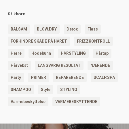
Stikkord
BALSAM
BLOW.DRY
Detox
Flass
FORHINDRE SKADE PÅ HÅRET
FRIZZKONTROLL
Herre
Hodebunn
HÅRSTYLING
Hårtap
Hårvekst
LANGVARIG RESULTAT
NÆRENDE
Party
PRIMER
REPARERENDE
SCALP.SPA
SHAMPOO
Style
STYLING
Varmebeskyttelse
VARMEBESKYTTENDE