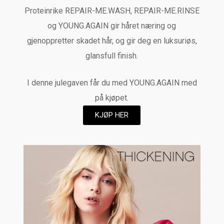
Proteinrike REPAIR-ME.WASH, REPAIR-ME.RINSE
og YOUNG.AGAIN gir håret næring og
gjenoppretter skadet hår, og gir deg en luksuriøs,
glansfull finish.
I denne julegaven får du med YOUNG.AGAIN med
på kjøpet.
KJØP HER