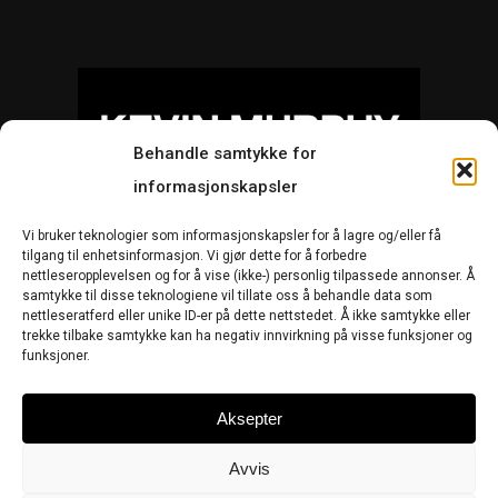
Behandle samtykke for
informasjonskapsler
Vi bruker teknologier som informasjonskapsler for å lagre og/eller få
Salgsbetingelser
Bytte og retur
tilgang til enhetsinformasjon. Vi gjør dette for å forbedre
nettleseropplevelsen og for å vise (ikke-) personlig tilpassede annonser. Å
Om Kevin
Kontakt
samtykke til disse teknologiene vil tillate oss å behandle data som
nettleseratferd eller unike ID-er på dette nettstedet. Å ikke samtykke eller
Cookie-erklæring (EU)
trekke tilbake samtykke kan ha negativ innvirkning på visse funksjoner og
funksjoner.
twitter
facebook
google-
instagram
Aksepter
plus
Avvis