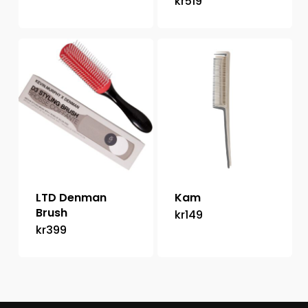
kr
519
LTD Denman
Kam
Brush
kr
149
kr
399