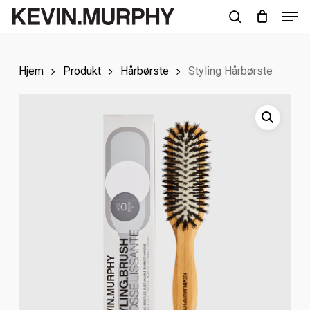
Men
Skip
to
search
Close
main
Menu
Hjem
Produkt
Hårbørste
Styling Hårbørste
content