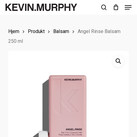
Men
Skip
to
search
Close
main
Menu
Hjem
Produkt
Balsam
Angel Rinse Balsam
content
250 ml