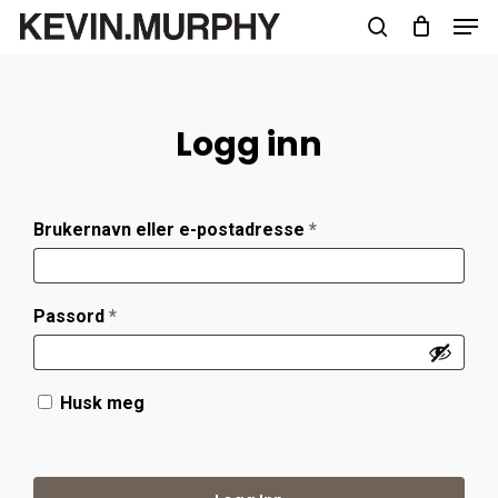
Men
Skip
to
search
Close
main
Menu
content
Logg inn
Påkrevd
Brukernavn eller e-postadresse
*
Påkrevd
Passord
*
Husk meg